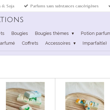
a & Soja
Parfums sans substances cancérigènes
ations
ts
Bougies
Bougies thèmes
Potion parfu
Parfumé
Coffrets
Accessoires
Imparfait(e)