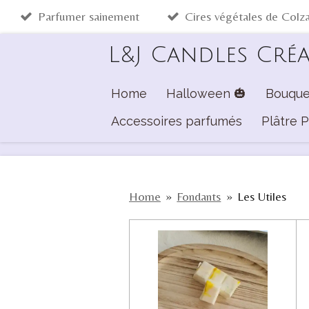
Parfumer sainement
Cires végétales de Colz
Passer
au
L&J Candles Cré
contenu
principal
Home
Halloween 🎃
Bouque
Accessoires parfumés
Plâtre 
Home
»
Fondants
»
Les Utiles