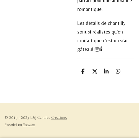
parfait pour une ambiance
romantique.
Les détails de chantilly
sont si réalistes qu'on
croirait que c'est un vrai
gâteau! 🎂🕯️
P
P
P
P
a
a
a
a
r
r
r
r
t
t
t
t
a
a
a
a
g
g
g
g
e
e
e
e
r
r
r
r
© 2019 - 2023 L&J Candles
Créations
Propulsé par
Webador