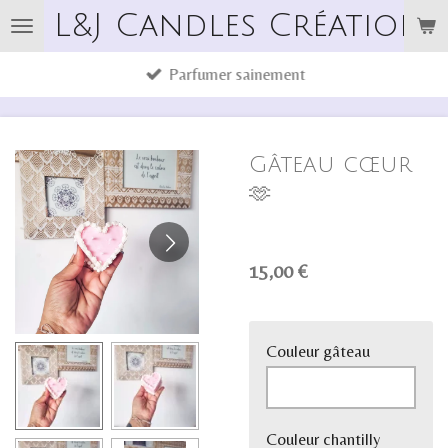
L&J Candles Créations
Passer
au
Parfumer sainement
contenu
principal
Gâteau cœur
🫶
15,00 €
Couleur gâteau
Couleur chantilly