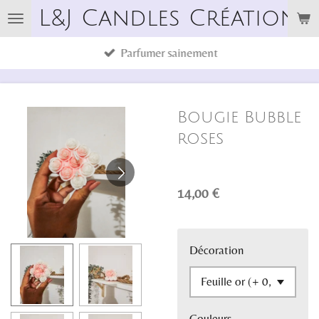
L&J Candles Créations
Passer
au
Parfumer sainement
contenu
principal
Bougie Bubble
roses
14,00 €
Décoration
Couleurs