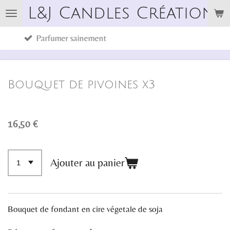
L&J Candles Créations
Passer
au
fumer sainement
Cires végé
contenu
principal
Bouquet de pivoines x3
16,50 €
Ajouter au panier
Bouquet de fondant en cire végetale de soja