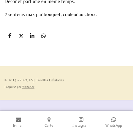
Décor et parfume en même temps.
2 senteurs max par bouquet, couleur au choix.
P
P
P
P
a
a
a
a
r
r
r
r
t
t
t
t
a
a
a
a
g
g
g
g
e
e
e
e
r
r
r
r
© 2019 - 2023 L&J Candles
Créations
Propulsé par
Webador
E-mail
Carte
Instagram
WhatsApp