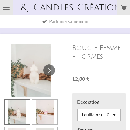
L&J Candles Créations
Passer
au
Parfumer sainement
contenu
principal
Bougie Femme
- Formes
12,00 €
Décoration
Senteur