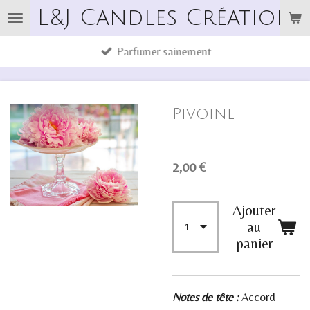
L&J Candles Créations
Passer
au
Parfumer sainement
contenu
principal
Pivoine
2,00 €
Ajouter
au
panier
Notes de tête :
Accord