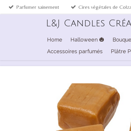
Parfumer sainement
Cires végétales de Colz
Passer
au
L&J Candles Cré
contenu
principal
Home
Halloween 🎃
Bouque
Accessoires parfumés
Plâtre 