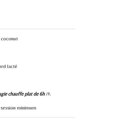
 coconut
ord lacté
gie chauffe plat de 6h
/!\
ar session minimum