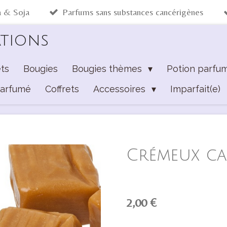
a & Soja
Parfums sans substances cancérigènes
ations
ts
Bougies
Bougies thèmes
Potion parfu
Parfumé
Coffrets
Accessoires
Imparfait(e)
Crémeux ca
2,00 €