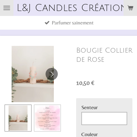
L&J Candles Créations
Passer
au
Parfumer sainement
contenu
principal
Bougie Collier
de Rose
10,50 €
Senteur
Couleur