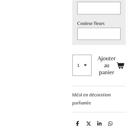
Couleur fleurs
Ajouter
au
panier
Idéal en décoration
parfumée
P
P
P
P